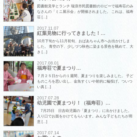
図書館見学とランチ 瑞浪市民図書館のロビーで福寿荘のみ
なさんの「ミニ展示会」が開催されました。 これは、福寿
荘 […]
2017.11.07
紅葉見物に行ってきました！…
10月下旬から11月初旬、おばあちゃん市へお出かけしま
した。 青空の下、少しづつ秋色に染まる景色を眺めて、大
き […]
2017.08.01
福寿荘で夏まつり…
７月２５日からの１週間、夏まつりを楽しみました。 子ど
ものころを思い出し、金魚すくいや射的に輪投げ。ついつ
い真 […]
2017.07.28
幼児園で夏まつり！（福寿荘）…
7月25日 日吉幼児園の「夏まつり」に出かけました。
入り口でお面をかけてもらいます。みんな子どもたちが用
意 […]
2017.07.14