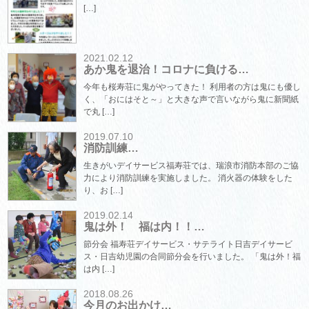
[…]
2021.02.12
あか鬼を退治！コロナに負ける…
今年も桜寿荘に鬼がやってきた！ 利用者の方は鬼にも優し
く、「おにはそと～」と大きな声で言いながら鬼に新聞紙
で丸 […]
2019.07.10
消防訓練…
生きがいデイサービス福寿荘では、瑞浪市消防本部のご協
力により消防訓練を実施しました。 消火器の体験をした
り、お […]
2019.02.14
鬼は外！ 福は内！！…
節分会 福寿荘デイサービス・サテライト日吉デイサービ
ス・日吉幼児園の合同節分会を行いました。 「鬼は外！福
は内 […]
2018.08.26
今月のお出かけ…