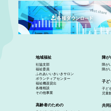
地域福祉
障が
社協支部
障が
福祉委員
障が
ふれあいいきいきサロン
ボランティアセンター
子ど
福祉機器貸出
各種相談
子ど
その他事業
児童
高齢者のための
共同