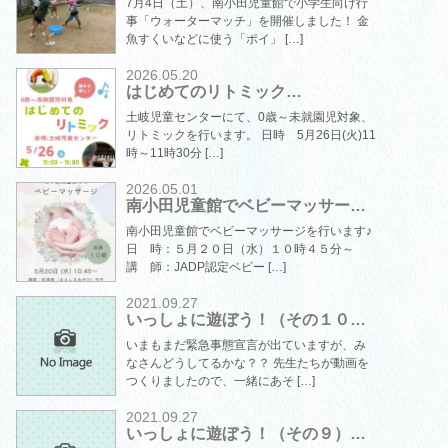
7月4日（土）、南小田児童館で小学生向け行
事「ウォーターマッチ」を開催しました！ 金
魚すくいなどに使う「ポイ」 […]
2026.05.20
はじめてのリトミック…
土岐児童センターにて、0歳～未就園児対象、
リトミックを行います。 日時 5月26日(火)11
時～11時30分 […]
2026.05.01
南小田児童館でベビーマッサー…
南小田児童館でベビーマッサージを行います♪
日 時：５月２０日（水）１０時４５分～
講 師：JADP認定ベビー […]
2021.09.27
いっしょに遊ぼう！（その１０…
いまもまだ緊急事態宣言が出ていますが、み
なさんどうしてるかな？？ 先生たちが動画を
つくりましたので、一緒にあそ […]
2021.09.27
いっしょに遊ぼう！（その９）…