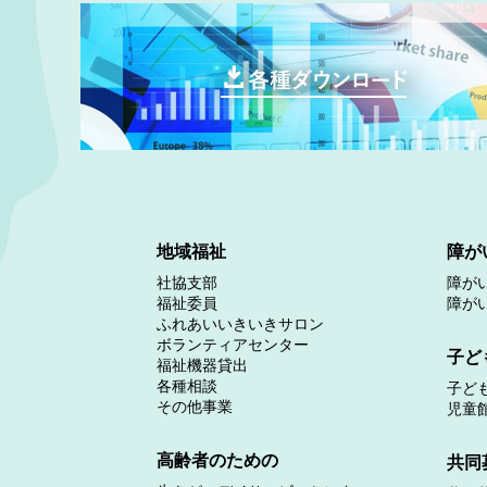
地域福祉
障が
社協支部
障が
福祉委員
障が
ふれあいいきいきサロン
ボランティアセンター
子ど
福祉機器貸出
各種相談
子ど
その他事業
児童
高齢者のための
共同