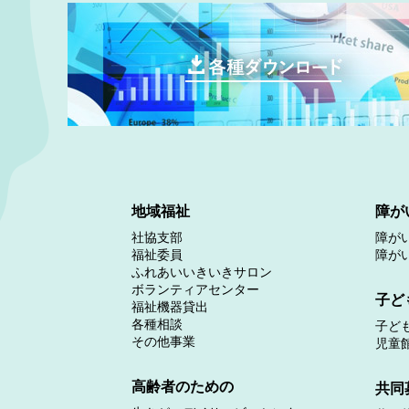
地域福祉
障が
社協支部
障が
福祉委員
障が
ふれあいいきいきサロン
ボランティアセンター
子ど
福祉機器貸出
各種相談
子ど
その他事業
児童
高齢者のための
共同