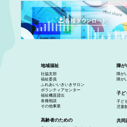
地域福祉
障が
社協支部
障が
福祉委員
障が
ふれあいいきいきサロン
ボランティアセンター
子ど
福祉機器貸出
各種相談
子ど
その他事業
児童
高齢者のための
共同