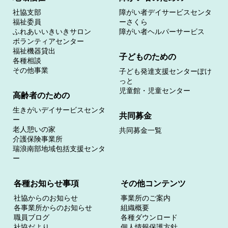
社協支部
障がい者デイサービスセンタ
福祉委員
ーさくら
ふれあいいきいきサロン
障がい者ヘルパーサービス
ボランティアセンター
福祉機器貸出
子どものための
各種相談
その他事業
子ども発達支援センターぽけ
っと
児童館・児童センター
高齢者のための
生きがいデイサービスセンタ
共同募金
ー
老人憩いの家
共同募金一覧
介護保険事業所
瑞浪南部地域包括支援センタ
ー
各種お知らせ事項
その他コンテンツ
社協からのお知らせ
事業所のご案内
各事業所からのお知らせ
組織概要
職員ブログ
各種ダウンロード
社協だより
個人情報保護方針