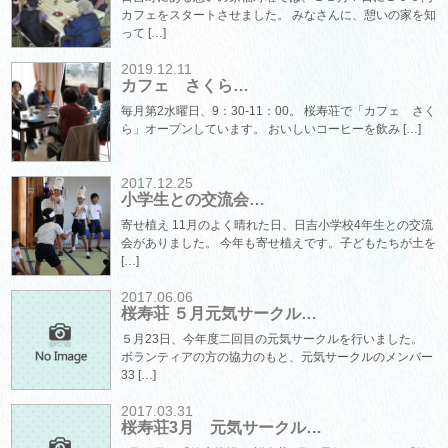
カフェをスタートさせました。 みなさんに、憩いの家を知
って […]
2019.12.11
カフェ さくら…
毎月第2水曜日、9：30-11：00。 桜寿荘で「カフェ さく
ら」オープンしています。 おいしいコーヒーを飲み […]
2017.12.25
小学生との交流会…
寄せ植え 11月のよく晴れた日、日吉小学校4年生との交流
会がありました。 今年も寄せ植えです。子どもたちが土を
[…]
2017.06.06
桜寿荘 ５月元気サークル…
５月23日、今年度二回目の元気サークルを行いました。
ボランティアの方の協力のもと、元気サークルのメンバー
33 […]
2017.03.31
桜寿荘3月 元気サークル…