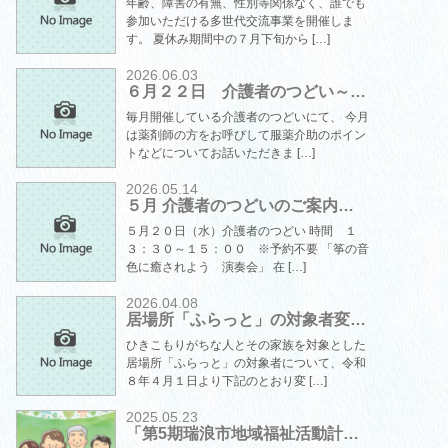
年齢、障害の有無、性別等関係なく、誰でも
参加いただける多世代交流事業を開催しま
す。 夏休み期間中の７月下旬から […]
2026.06.03
６月２２日 介護者のつどい～…
毎月開催している介護者のつどいにて、 今月
は薬剤師の方をお呼びして服薬介助のポイン
トなどについてお話いただきま […]
2026.05.14
５月 介護者のつどいのご案内…
５月２０日（水）介護者のつどい 時間 １
３：３０～１５：００ ※予約不要 「筝の音
色に癒されよう 演奏会」 在 […]
2026.04.08
居場所「ふらっと」の対象者変…
ひきこもりがちな人とその家族を対象とした
居場所「ふらっと」の対象者について、令和
８年４月１日より下記のとおり変 […]
2025.05.23
「第5期瑞浪市地域福祉活動計…