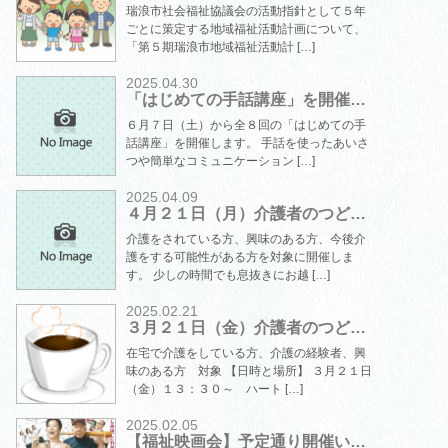
瑞浪市社会福祉協議会の活動指針として５年
ごとに策定する地域福祉活動計画について、
「第５期瑞浪市地域福祉活動計 […]
2025.04.30
「はじめての手話講座」を開催…
６月７日（土）から全８回の「はじめての手
話講座」を開催します。 手話を使ったあいさ
つや簡単なコミュニケーション […]
2025.04.09
４月２１日（月）介護者のつど…
介護をされている方、興味のある方、今後介
護をする可能性がある方を対象に開催しま
す。 少しの時間でも息抜きにお越 […]
2025.02.21
３月２１日（金）介護者のつど…
在宅で介護をしている方、介護の経験者、興
味のある方 対象 【日時と場所】 ３月２１日
（金）１３：３０～ ハート […]
2025.02.05
【福祉映画会】予定通り開催い…