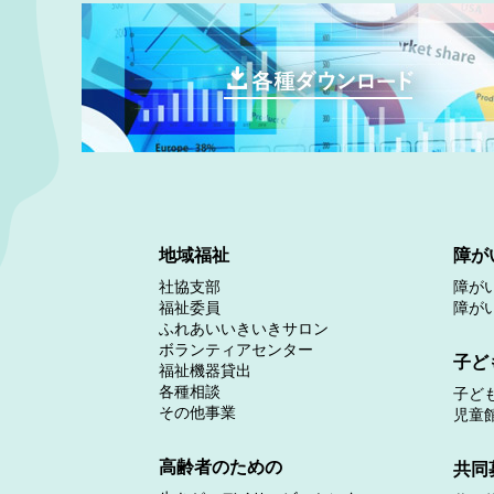
地域福祉
障が
社協支部
障が
福祉委員
障が
ふれあいいきいきサロン
ボランティアセンター
子ど
福祉機器貸出
各種相談
子ど
その他事業
児童
高齢者のための
共同