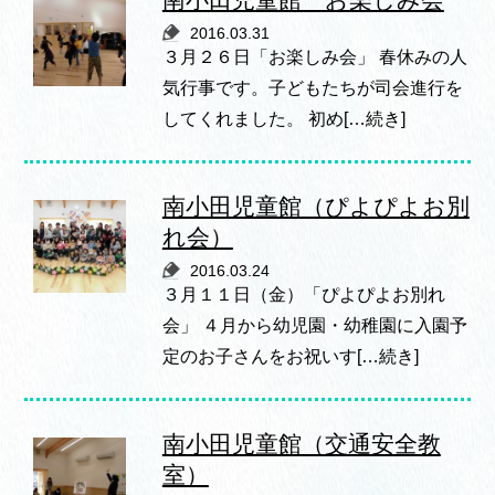
2016.03.31
３月２６日「お楽しみ会」 春休みの人
気行事です。子どもたちが司会進行を
してくれました。 初め[…続き]
南小田児童館（ぴよぴよお別
れ会）
2016.03.24
３月１１日（金）「ぴよぴよお別れ
会」 ４月から幼児園・幼稚園に入園予
定のお子さんをお祝いす[…続き]
南小田児童館（交通安全教
室）