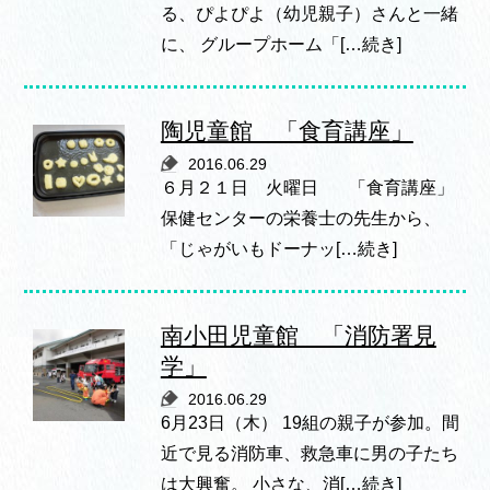
る、ぴよぴよ（幼児親子）さんと一緒
に、 グループホーム「[…続き]
陶児童館 「食育講座」
2016.06.29
６月２１日 火曜日 「食育講座」
保健センターの栄養士の先生から、
「じゃがいもドーナッ[…続き]
南小田児童館 「消防署見
学」
2016.06.29
6月23日（木） 19組の親子が参加。間
近で見る消防車、救急車に男の子たち
は大興奮。 小さな、消[…続き]